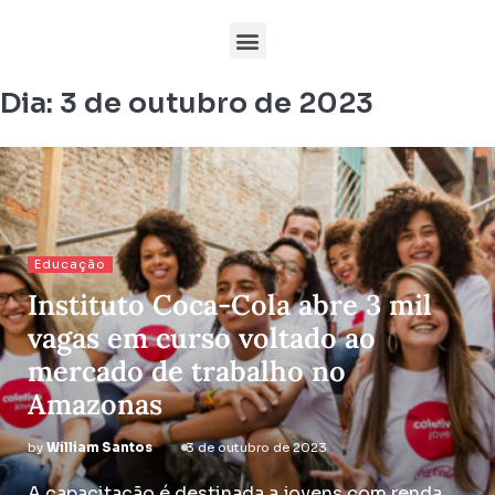
Dia:
3 de outubro de 2023
Educação
Instituto Coca-Cola abre 3 mil
vagas em curso voltado ao
mercado de trabalho no
Amazonas
by
William Santos
3 de outubro de 2023
A capacitação é destinada a jovens com renda