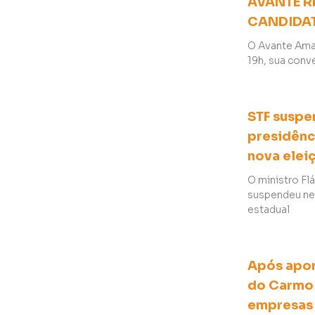
AVANTE R
CANDIDAT
O Avante Amazo
19h, sua conve
STF suspe
presidênc
nova elei
O ministro Fl
suspendeu nes
estadual
Após apon
do Carmo 
empresas 