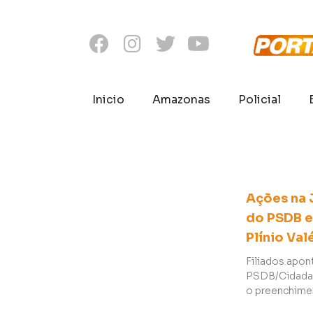
Inicio
Amazonas
Policial
Ações na 
do PSDB 
Plínio Val
Filiados apon
PSDB/Cidadani
o preenchime