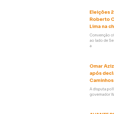
Eleições 
Roberto C
Lima na c
Convenção ofi
ao lado de Se
a
Omar Aziz
após decl
Caminhos
A disputa pol
governador Wi