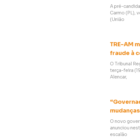
A pré-candid
Carmo (PL), v
(União
TRE-AM ma
fraude à 
O Tribunal Re
terça-feira (
Alencar,
“Governa
mudanças 
O novo gover
anunciou nest
escalão