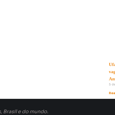
Uf
va
Am
5 d
Rea
, Brasil e do mundo.