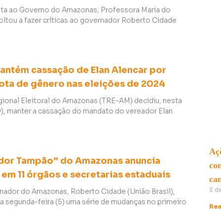
ata ao Governo do Amazonas, Professora Maria do
oltou a fazer críticas ao governador Roberto Cidade
ntém cassação de Elan Alencar por
cota de gênero nas eleições de 2024
gional Eleitoral do Amazonas (TRE-AM) decidiu, nesta
19), manter a cassação do mandato do vereador Elan
Açõ
dor Tampão” do Amazonas anuncia
co
em 11 órgãos e secretarias estaduais
can
5 d
nador do Amazonas, Roberto Cidade (União Brasil),
a segunda-feira (5) uma série de mudanças no primeiro
Rea