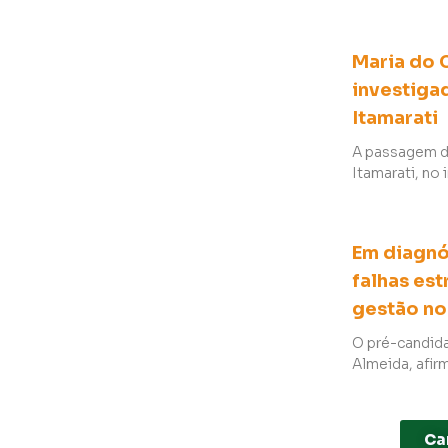
Maria do 
investiga
Itamarati
A passagem da
Itamarati, no
Em diagnó
falhas es
gestão n
O pré-candid
Almeida, afir
Ca