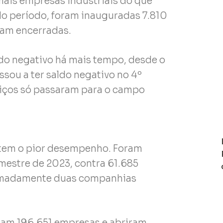
mais empresas industriais do que
No período, foram inauguradas 7.810
ram encerradas.
ldo negativo há mais tempo, desde o
ssou a ter saldo negativo no 4º
viços só passaram para o campo
 tem o pior desempenho. Foram
mestre de 2023, contra 61.685
oximadamente duas companhias
ram 196.651 empresas e abriram