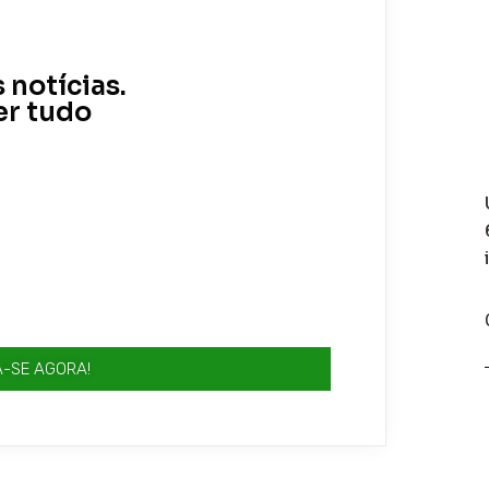
 notícias.
er tudo
A-SE AGORA!