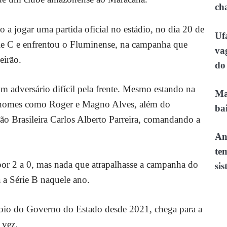
ch
a jogar uma partida oficial no estádio, no dia 20 de
Uf
ie C e enfrentou o Fluminense, na campanha que
va
eirão.
do
 adversário difícil pela frente. Mesmo estando na
Ma
o nomes como Roger e Magno Alves, além do
ba
ão Brasileira Carlos Alberto Parreira, comandando a
Am
te
a por 2 a 0, mas nada que atrapalhasse a campanha do
sis
 a Série B naquele ano.
io do Governo do Estado desde 2021, chega para a
 vez.