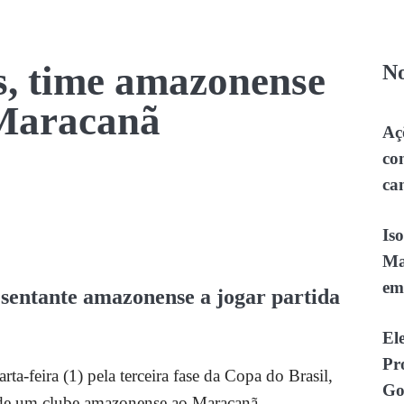
s, time amazonense
No
 Maracanã
Aç
co
ca
Is
Ma
em
sentante amazonense a jogar partida
El
Pr
-feira (1) pela terceira fase da Copa do Brasil,
Go
a de um clube amazonense ao Maracanã.