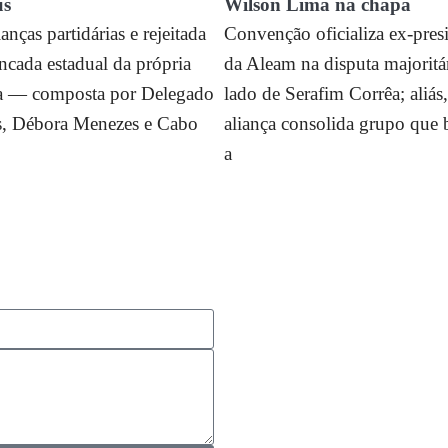
s
Wilson Lima na chapa
anças partidárias e rejeitada
Convenção oficializa ex-pres
ncada estadual da própria
da Aleam na disputa majoritá
a — composta por Delegado
lado de Serafim Corrêa; aliás,
es, Débora Menezes e Cabo
aliança consolida grupo que 
a