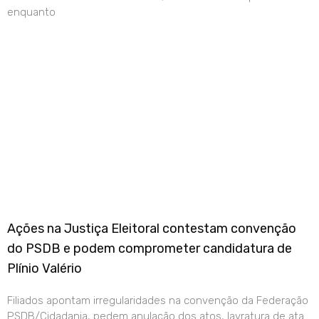
enquanto
Ações na Justiça Eleitoral contestam convenção
do PSDB e podem comprometer candidatura de
Plínio Valério
Filiados apontam irregularidades na convenção da Federação
PSDB/Cidadania, pedem anulação dos atos, lavratura de ata