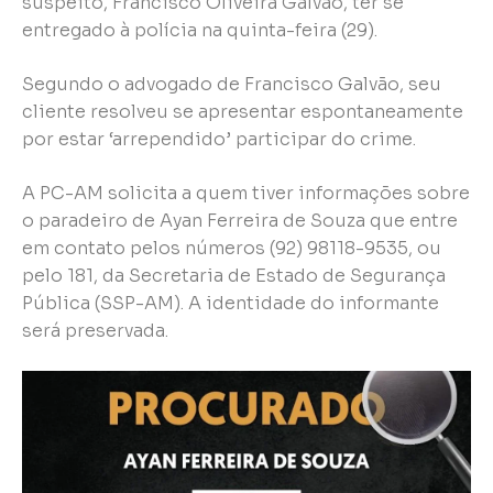
suspeito, Francisco Oliveira Galvão, ter se
entregado à polícia na quinta-feira (29).
Segundo o advogado de Francisco Galvão, seu
cliente resolveu se apresentar espontaneamente
por estar ‘arrependido’ participar do crime.
A PC-AM solicita a quem tiver informações sobre
o paradeiro de Ayan Ferreira de Souza que entre
em contato pelos números (92) 98118-9535, ou
pelo 181, da Secretaria de Estado de Segurança
Pública (SSP-AM). A identidade do informante
será preservada.