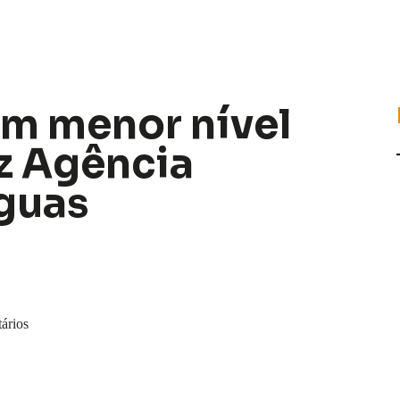
em menor nível
iz Agência
guas
ários