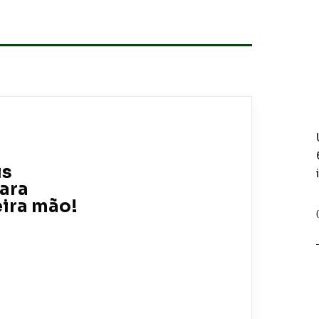
is
para
eira mão!