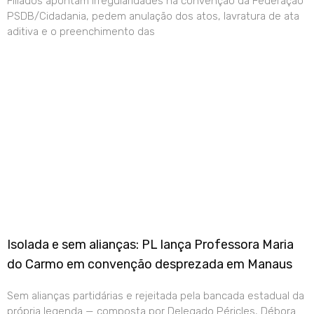
Filiados apontam irregularidades na convenção da Federação
PSDB/Cidadania, pedem anulação dos atos, lavratura de ata
aditiva e o preenchimento das
Isolada e sem alianças: PL lança Professora Maria
do Carmo em convenção desprezada em Manaus
Sem alianças partidárias e rejeitada pela bancada estadual da
própria legenda — composta por Delegado Péricles, Débora