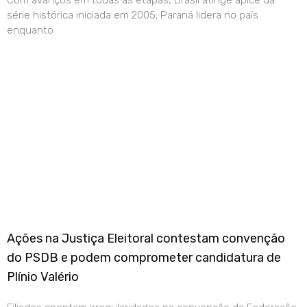
Com avanços em todas as etapas, Brasil atinge ápice da
série histórica iniciada em 2005; Paraná lidera no país
enquanto
Ações na Justiça Eleitoral contestam convenção
do PSDB e podem comprometer candidatura de
Plínio Valério