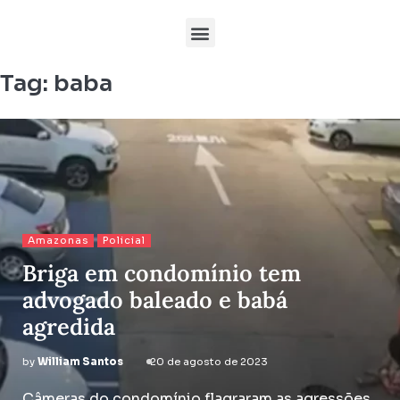
Tag:
baba
Amazonas
Policial
Briga em condomínio tem
advogado baleado e babá
agredida
by
William Santos
20 de agosto de 2023
Câmeras do condomínio flagraram as agressões