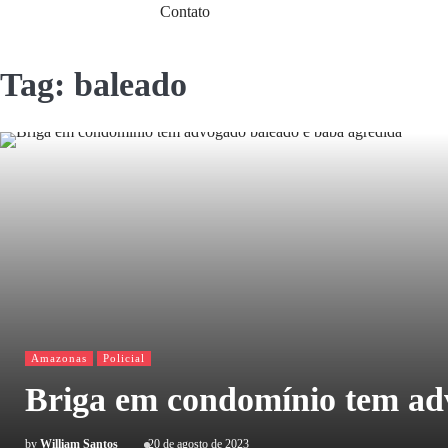
Contato
Tag:
baleado
Amazonas
Policial
Briga em condomínio tem ad
by
William Santos
20 de agosto de 2023