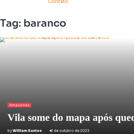
Contato
Tag:
baranco
Amazonas
Vila some do mapa após que
by
William Santos
2 de outubro de 2023