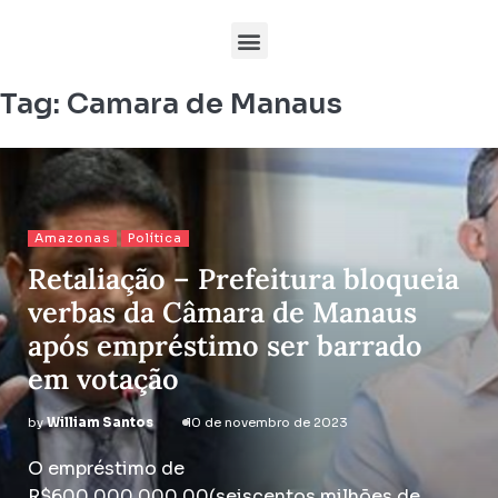
Tag:
Camara de Manaus
Amazonas
Política
Retaliação – Prefeitura bloqueia
verbas da Câmara de Manaus
após empréstimo ser barrado
em votação
by
William Santos
10 de novembro de 2023
O empréstimo de
R$600.000.000,00(seiscentos milhões de