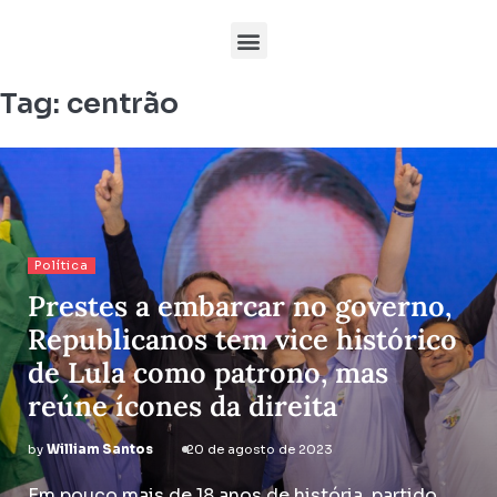
Tag:
centrão
Política
Prestes a embarcar no governo,
Republicanos tem vice histórico
de Lula como patrono, mas
reúne ícones da direita
by
William Santos
20 de agosto de 2023
Em pouco mais de 18 anos de história, partido