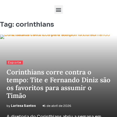
Tag:
corinthians
Esporte
Corinthians corre contra o
tempo: Tite e Fernando Diniz são
os favoritos para assumir o
Timão
by
Larissa Santos
6 de abril de 2026
A diretoria do Corinthians abriu a semana em