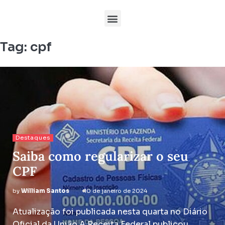
Tag:
cpf
Destaques
Saiba como regularizar o seu
CPF
by
William Santos
10 de janeiro de 2024
Atualização foi publicada nesta quarta no Diário
Oficial da União A Receita Federal publicou