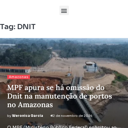
Tag:
DNIT
Amazonas
MPF apura se há omissão do
Dnit na manutenção de portos
no Amazonas
by
Weronica Garcia
12 de novembro de 2024
O MPF (Ministério Público Federal) solicitou ao