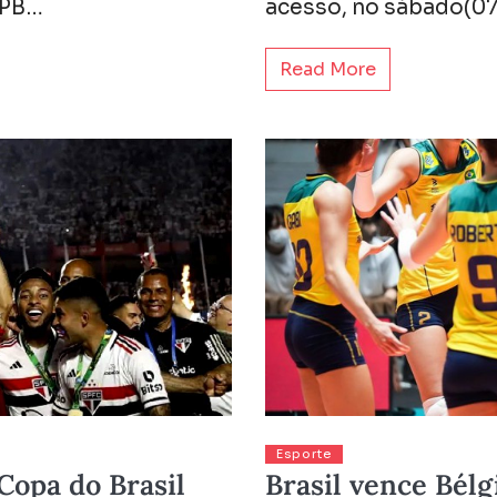
-PB…
acesso, no sábado(07
Read More
Esporte
 Copa do Brasil
Brasil vence Bél