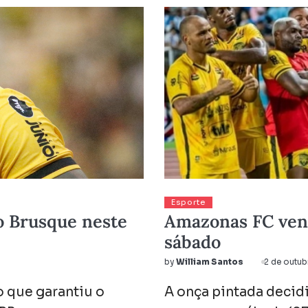
Esporte
o Brusque neste
Amazonas FC venc
sábado
by
William Santos
2 de outu
 que garantiu o
A onça pintada decid