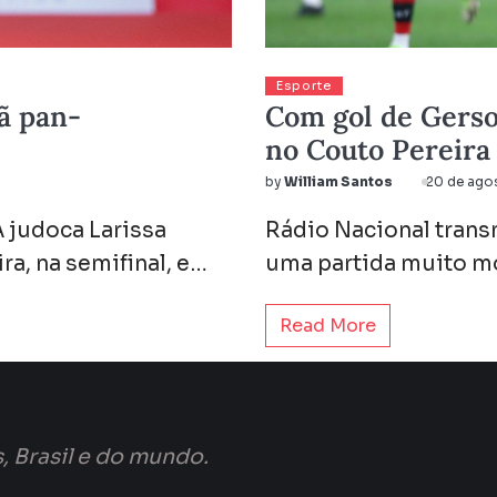
Esporte
ã pan-
Com gol de Gerso
no Couto Pereira
by
William Santos
20 de ago
A judoca Larissa
Rádio Nacional trans
a, na semifinal, e…
uma partida muito m
Read More
, Brasil e do mundo.