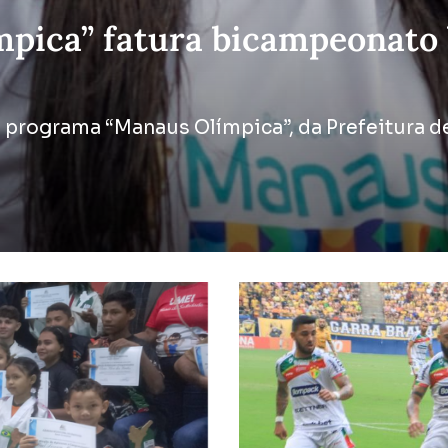
pica” fatura bicampeonato b
o programa “Manaus Olímpica”, da Prefeitura