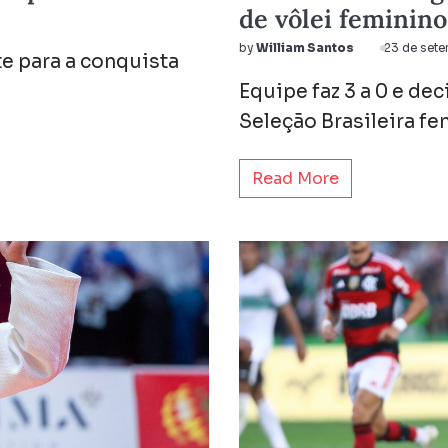
de vôlei feminino
by
William Santos
23 de set
te para a conquista
Equipe faz 3 a 0 e de
Seleção Brasileira fe
Read More