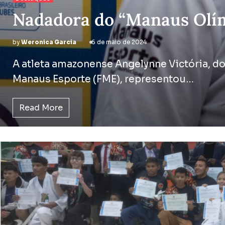
Nadadora do “Manaus Olím
by
Weronica Garcia
6 de maio de 2024
A atleta amazonense Angelynne Victória, d
Manaus Esporte (FME), representou…
Read More