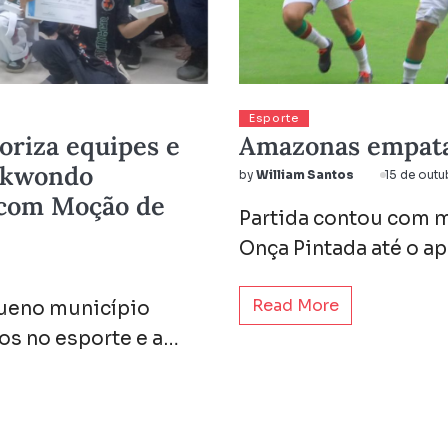
Esporte
oriza equipes e
Amazonas empata
aekwondo
by
William Santos
15 de out
 com Moção de
Partida contou com m
Onça Pintada até o ap
Read More
queno município
os no esporte e a…