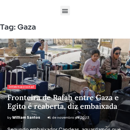
Tag:
Gaza
Internacional
Fronteira de Rafah entre Gaza e
Egito é reaberta, diz embaixada
by
William Santos
6 de novembro de 2023
Segundo embaixador Candeas, aguardamos que