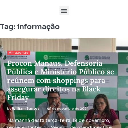
Tag:
informação
Amazonas
Procon Manaus, Defensoria
Pública e Ministério Público se
reúnem com shoppings para
assegurar direitos na Black
Friday
by
William Santos
21 de novembro de 2024
Na manhã desta terça-feira, 19 de novembro,
representantes do Serviço de Atendimento e