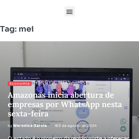
Tag:
mei
Economia
Amazonas inicia abertura de
empresas por WhatsApp nesta
sexta-feira
by
Weronica Garcia
23 de agosto de 2024
O estado é o pioneiro da região norte a oferecer