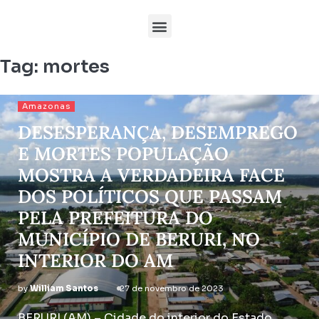
Tag:
mortes
Amazonas
DESESPERANÇA, DESEMPREGO
E MORTES POPULAÇÃO
MOSTRA A VERDADEIRA FACE
DOS POLÍTICOS QUE PASSAM
PELA PREFEITURA DO
MUNICÍPIO DE BERURI, NO
INTERIOR DO AM
by
William Santos
27 de novembro de 2023
BERURI (AM) – Cidade do interior do Estado