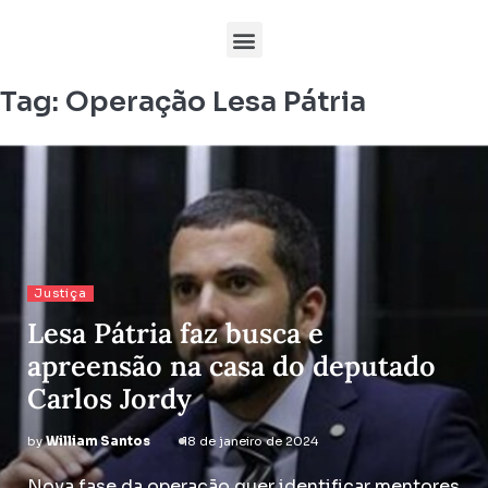
Tag:
Operação Lesa Pátria
Justiça
Lesa Pátria faz busca e
apreensão na casa do deputado
Carlos Jordy
by
William Santos
18 de janeiro de 2024
Nova fase da operação quer identificar mentores