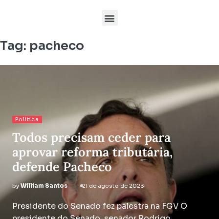
Tag:
pacheco
Política
Todos precisam ceder para
aprovar reforma tributária,
defende Pacheco
by
William Santos
21 de agosto de 2023
Presidente do Senado fez palestra na FGV O
presidente do Senado, senador Rodrigo