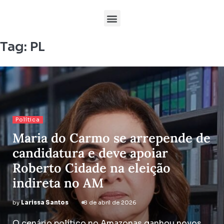
Tag:
PL
Política
Maria do Carmo se arrepende de
candidatura e deve apoiar
Roberto Cidade na eleição
indireta no AM
by
Larissa Santos
8 de abril de 2026
O cenário político no Amazonas ganhou novos