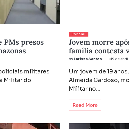
Policial
re PMs presos
Jovem morre apó
Amazonas
família contesta
by
Larissa Santos
19 de abri
oliciais militares
Um jovem de 19 anos,
a Militar do
Almeida Cardoso, mo
Militar no…
Read More