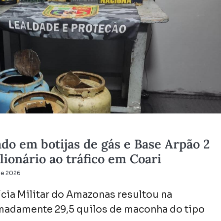
do em botijas de gás e Base Arpão 2
lionário ao tráfico em Coari
 de 2026
cia Militar do Amazonas resultou na
madamente 29,5 quilos de maconha do tipo