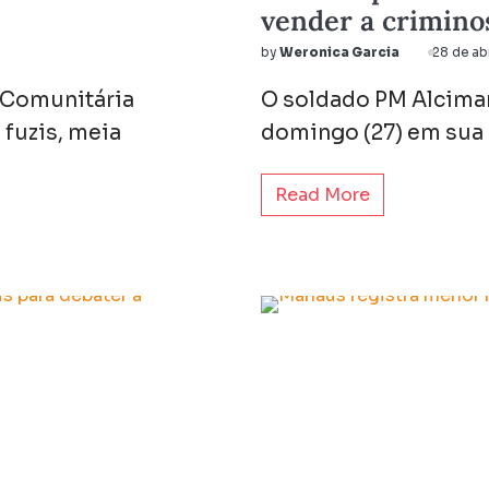
vender a crimino
by
Weronica Garcia
28 de ab
a Comunitária
O soldado PM Alcimar
fuzis, meia
domingo (27) em sua 
Read More