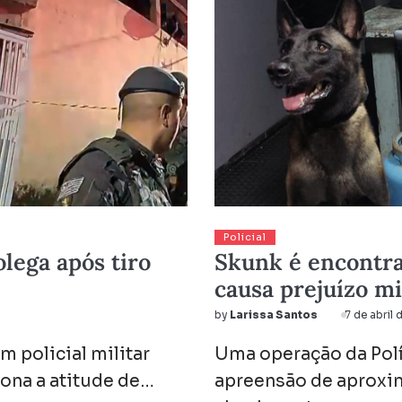
Policial
lega após tiro
Skunk é encontra
causa prejuízo mi
by
Larissa Santos
7 de abril
 policial militar
Uma operação da Polí
ona a atitude de…
apreensão de aproxi