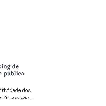
king de
a pública
itividade dos
a 14ª posição…