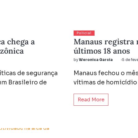
Policial
ca chega a
Manaus registra
azônica
últimos 18 anos
by
Weronica Garcia
5 de fev
íticas de segurança
Manaus fechou o mês
um Brasileiro de
vítimas de homicídio
Read More