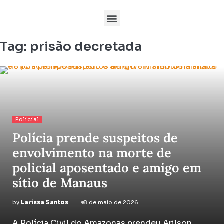
Tag:
prisão decretada
Policial
Polícia prende suspeitos de
envolvimento na morte de
policial aposentado e amigo em
sítio de Manaus
by
Larissa Santos
8 de maio de 2026
A Polícia Civil do Amazonas prendeu Arilson