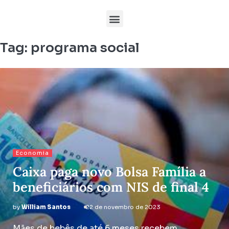
Tag:
programa social
Economia
Caixa paga novo Bolsa Família a
beneficiários com NIS de final 4
by
William Santos
22 de novembro de 2023
Mães de bebês de até 6 meses recebem