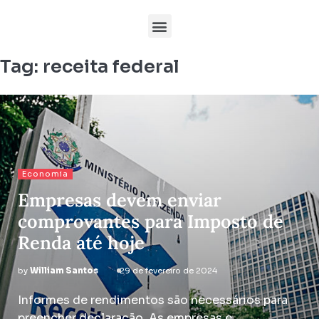
Tag:
receita federal
Economia
Empresas devem enviar
comprovantes para Imposto de
Renda até hoje
by
William Santos
29 de fevereiro de 2024
Informes de rendimentos são necessários para
preencher declaração. As empresas e