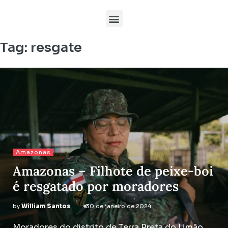
Tag:
resgate
Amazonas
Amazonas – Filhote de peixe-boi
é resgatado por moradores
by
William Santos
30 de janeiro de 2024
Moradores do distrito de Terra Preta do Limão,