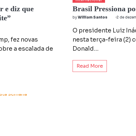
Internacional
 e diz que
Brasil Pressiona p
ite”
by
William Santos
2 de deze
O presidente Luiz Iná
mp, fez novas
nesta terça-feira (2)
obre a escalada de
Donald…
Read More