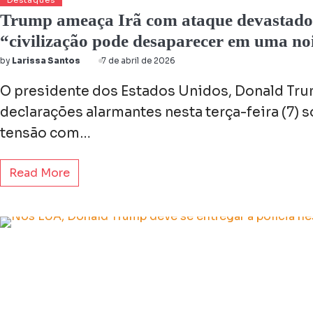
Destaques
Trump ameaça Irã com ataque devastador
“civilização pode desaparecer em uma no
by
Larissa Santos
7 de abril de 2026
O presidente dos Estados Unidos, Donald Tru
declarações alarmantes nesta terça-feira (7) s
tensão com…
Read More