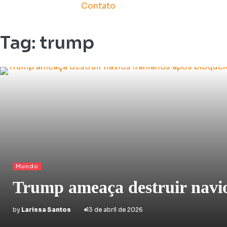
Contato
Tag:
trump
Mundo
Trump ameaça destruir navio
by
Larissa Santos
13 de abril de 2026