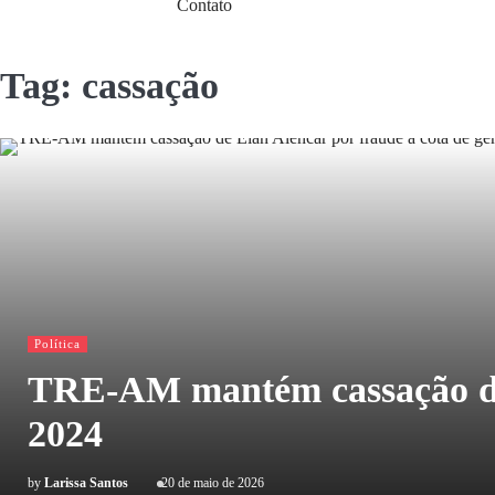
Contato
Tag:
cassação
Política
TRE-AM mantém cassação de E
2024
by
Larissa Santos
20 de maio de 2026