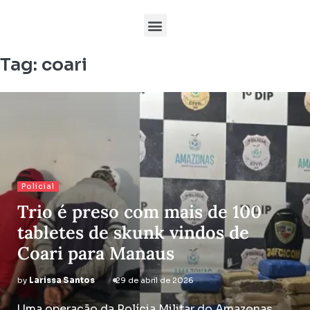
Tag:
coari
Policial
Trio é preso com mais de 100
tabletes de skunk vindos de
Coari para Manaus
by
Larissa Santos
29 de abril de 2026
Uma operação da Polícia Militar do Amazonas