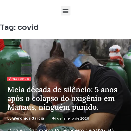
Tag:
covid
Amazonas
Meia década de silêncio: 5 anos
após o colapso do oxigênio em
Manaus, ninguém punido.
by
Weronica Garcia
14 de janeiro de 2026
O calendário marca 14 de janeiro de 2026. Há