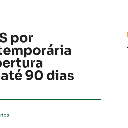
S por
temporária
bertura
até 90 dias
rios