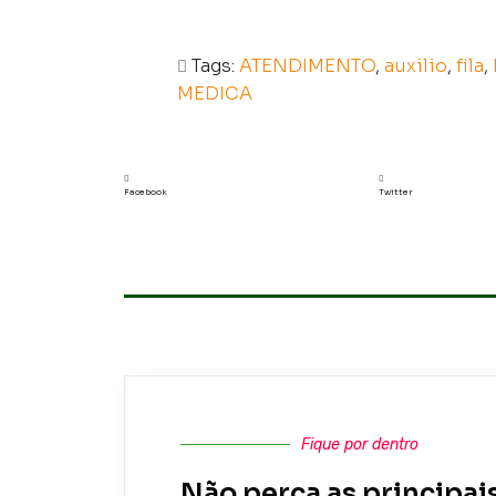
Tags:
ATENDIMENTO
,
auxilio
,
fila
,
MEDICA
Facebook
Twitter
Fique por dentro
Não perca as principais