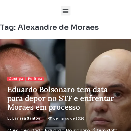
Tag:
Alexandre de Moraes
Justiça
Política
Eduardo Bolsonaro tem data
para depor no STF e enfrentar
Moraes em processo
by
Larissa Santos
31 de março de 2026
O ex-deputado Eduardo Bolsonaro já tem data